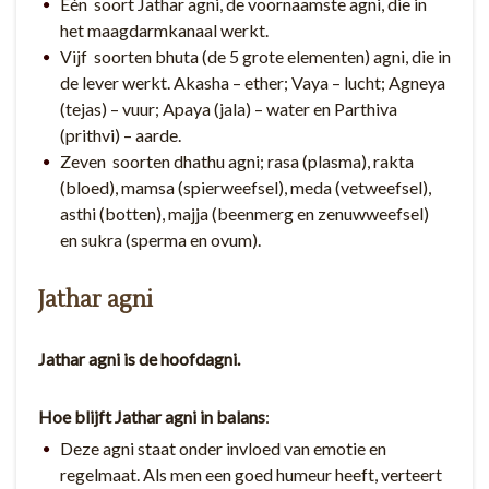
Eén soort Jathar agni, de voornaamste agni, die in
het maagdarmkanaal werkt.
Vijf soorten bhuta (de 5 grote elementen) agni, die in
de lever werkt. Akasha – ether; Vaya – lucht; Agneya
(tejas) – vuur; Apaya (jala) – water en Parthiva
(prithvi) – aarde.
Zeven soorten dhathu agni; rasa (plasma), rakta
(bloed), mamsa (spierweefsel), meda (vetweefsel),
asthi (botten), majja (beenmerg en zenuwweefsel)
en sukra (sperma en ovum).
Jathar agni
Jathar agni is de hoofdagni.
Hoe blijft Jathar agni in balans
:
Deze agni staat onder invloed van emotie en
regelmaat. Als men een goed humeur heeft, verteert