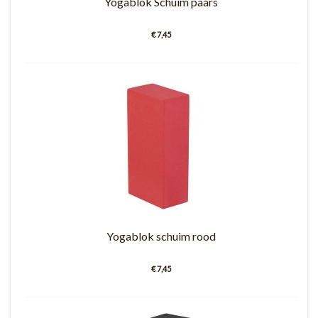
Yogablok Schuim paars
€ 7,45
Yogablok schuim rood
€ 7,45