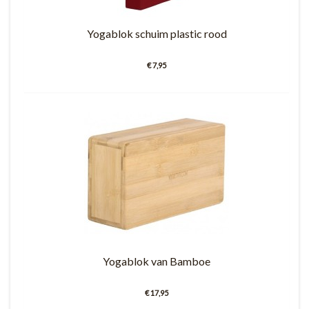
Yogablok schuim plastic rood
€ 7,95
Yogablok van Bamboe
€ 17,95