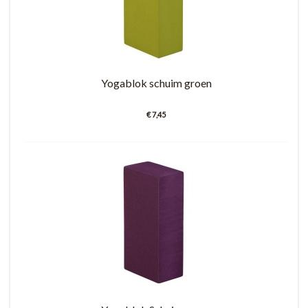
Yogablok schuim groen
€ 7,45