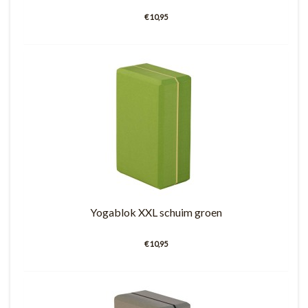
€ 10,95
Yogablok XXL schuim groen
€ 10,95