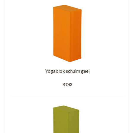
Yogablok schuim geel
€ 7,45