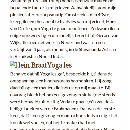
Vanaf mijn 13e jaar tot op heden is muziek maken de
bepalende factor in mijn leven. Aanvankelijk voor mijn
plezier, later beroepsmatig. Omstreeks mijn 40ste,
kreeg ik een therapeutisch advies van mij vriend, Hans
van Druten, om Yoga te gaan beoefenen. Zo kwam ik na
enige omzwervingen uiteindelijk terecht bij Gerard van
Wijk, die toen net weer in Nederland was, na een
verblijf van 3 jaar, als monnik, in de Shivananda Ashram
in Rishikesh in Noord India.
Yoga les
Behalve dat hij Yoga les gaf, bespeelde hij, tijdens de
ontspanning, een hindhustaans harmonium. Hij zong
daarbij op een manier, die indruk op mij maakte. Bij
navraag bleek het om een gezongen sloka (die steeds
werd herhaald) uit de Rig Veda te gaan. (één van de 4
heilige boeken van de Brahmanen). Dat was de eerste
keer, dat ik een gezongen mantra hoorde. Na enige tijd
kon ik wel voelen, dat het te maken had met
concentratie en energieoverdracht via de stem. Na er