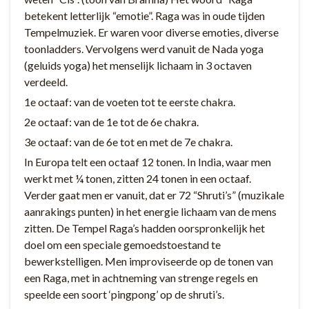
betekent letterlijk “emotie”. Raga was in oude tijden
Tempelmuziek. Er waren voor diverse emoties, diverse
toonladders. Vervolgens werd vanuit de Nada yoga
(geluids yoga) het menselijk lichaam in 3 octaven
verdeeld.
1e octaaf: van de voeten tot te eerste chakra.
2e octaaf: van de 1e tot de 6e chakra.
3e octaaf: van de 6e tot en met de 7e chakra.
In Europa telt een octaaf 12 tonen. In India, waar men
werkt met ¼ tonen, zitten 24 tonen in een octaaf.
Verder gaat men er vanuit, dat er 72 “Shruti’s” (muzikale
aanrakings punten) in het energie lichaam van de mens
zitten. De Tempel Raga’s hadden oorspronkelijk het
doel om een speciale gemoedstoestand te
bewerkstelligen. Men improviseerde op de tonen van
een Raga, met in achtneming van strenge regels en
speelde een soort ‘pingpong’ op de shruti’s.