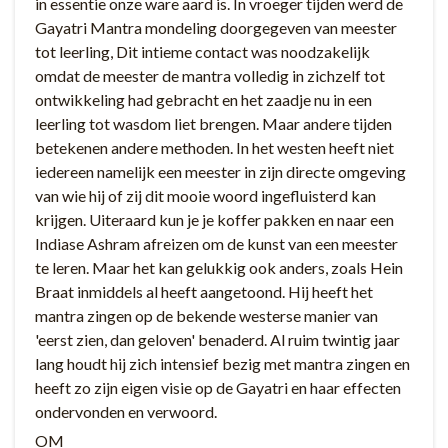
in essentie onze ware aard is. In vroeger tijden werd de
Gayatri Mantra mondeling doorgegeven van meester
tot leerling, Dit intieme contact was noodzakelijk
omdat de meester de mantra volledig in zichzelf tot
ontwikkeling had gebracht en het zaadje nu in een
leerling tot wasdom liet brengen. Maar andere tijden
betekenen andere methoden. In het westen heeft niet
iedereen namelijk een meester in zijn directe omgeving
van wie hij of zij dit mooie woord ingefluisterd kan
krijgen. Uiteraard kun je je koffer pakken en naar een
Indiase Ashram afreizen om de kunst van een meester
te leren. Maar het kan gelukkig ook anders, zoals Hein
Braat inmiddels al heeft aangetoond. Hij heeft het
mantra zingen op de bekende westerse manier van
'eerst zien, dan geloven' benaderd. Al ruim twintig jaar
lang houdt hij zich intensief bezig met mantra zingen en
heeft zo zijn eigen visie op de Gayatri en haar effecten
ondervonden en verwoord.
OM