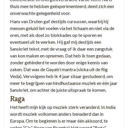
thuis mee te hebben geëxperimenteerd, deed zich een
onverwachte gelegenheid voor.
Hans van Druten gaf destijds cursussen, waarbij hij
mensen geluid liet voelen via het lichaam en niet via de
oren, met als doel zo blokkades op te sporen en
eventueel uit te werken. Hij gaf mij destijds een
Sanskriet tekst, met de vraag of ik daar een zangstuk
van kon maken en opnemen. Dat heb ik toen gedaan,
zonder gehinderd te worden door enige kennis van
zaken. Dat was de Gayatri mantra (sloka uit de Rig
Veda). Vervolgens heb ik 4 jaar sitaar gestudeerd, om
meer te begrijpen van hindhustaanse muziek en één jaar
Sanskriet, om achter de juiste uitspraak te komen.
Raga
Het heeft mijn kijk op muziek sterk veranderd. In India
wordt muziek volkomen anders benaderd dan in
Europa. Om te beginnen is er maar één akkoord, te
weten “Cis”. (toon van Bramha) Het woord “Raga”