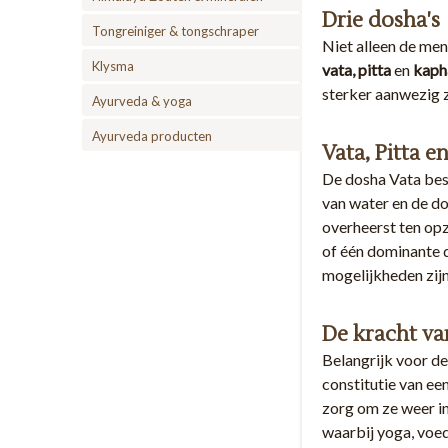
Drie dosha's
Tongreiniger & tongschraper
Niet alleen de men
Klysma
vata, pitta
en
kaph
sterker aanwezig z
Ayurveda & yoga
Ayurveda producten
Vata, Pitta 
De dosha Vata best
van water en de do
overheerst ten opz
of één dominante do
mogelijkheden zijn
De kracht va
Belangrijk voor de
constitutie van een
zorg om ze weer in
waarbij yoga, voed