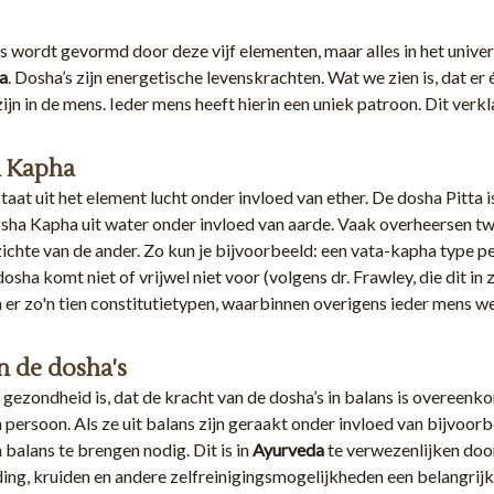
s wordt gevormd door deze vijf elementen, maar alles in het unive
a
. Dosha’s zijn energetische levenskrachten. Wat we zien is, dat er
ijn in de mens. Ieder mens heeft hierin een uniek patroon. Dit verkl
en Kapha
aat uit het element lucht onder invloed van ether. De dosha Pitta
sha Kapha uit water onder invloed van aarde. Vaak overheersen tw
ichte van de ander. Zo kun je bijvoorbeeld: een vata-kapha type per
sha komt niet of vrijwel niet voor (volgens dr. Frawley, die dit in
 er zo'n tien constitutietypen, waarbinnen overigens ieder mens w
n de dosha's
 gezondheid is, dat de kracht van de dosha’s in balans is overeenk
 persoon. Als ze uit balans zijn geraakt onder invloed van bijvoorbe
 balans te brengen nodig. Dit is in
Ayurveda
te verwezenlijken door 
ing, kruiden en andere zelfreinigingsmogelijkheden een belangrijke