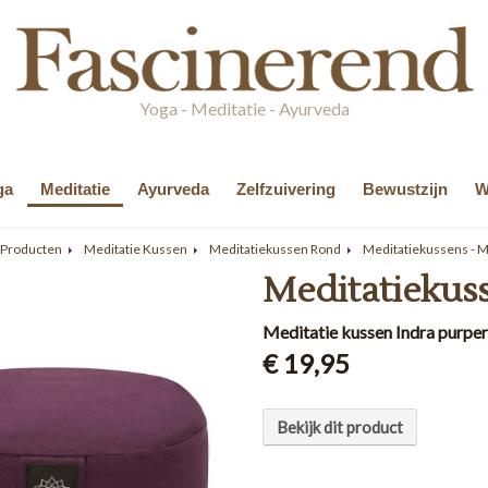
Yoga - Meditatie - Ayurveda
ga
Meditatie
Ayurveda
Zelfzuivering
Bewustzijn
W
 Producten
Meditatie Kussen
Meditatiekussen Rond
Meditatiekussens - 
Meditatiekuss
Meditatie kussen Indra purper
€ 19,95
Bekijk dit product