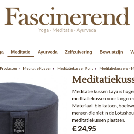
Yoga - Meditatie - Ayurveda
ga
Meditatie
Ayurveda
Zelfzuivering
Bewustzijn
W
 Producten
Meditatie Kussen
Meditatiekussen Rond
Meditatiekussens - 
Meditatiekuss
Meditatie kussen Laya is hoger
meditatiekussen voor langere 
Materiaal: bio katoen, boekwe
mensen die niet in de Lotushou
meditatiekussen plaatsen.
€ 24,95